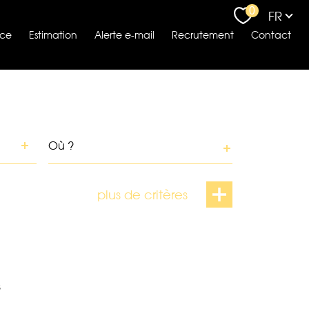
Langu
0
FR
nce
estimation
alerte e-mail
recrutement
contact
Ville
plus de critères
s