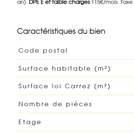
an).
DPE E
et faible charges
115€/mois. Taxe
Caractéristiques du bien
Code postal
Caractéristiques
Valeurs
Surface habitable (m²)
Surface loi Carrez (m²)
Nombre de pièces
Etage