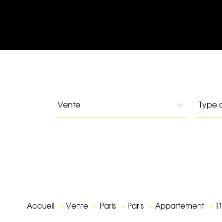
Type
Typ
VOTRE
RECHERCHE
d'offre
de
Vente
Type 
bie
Réfé
Accueil
Vente
Paris
Paris
Appartement
T