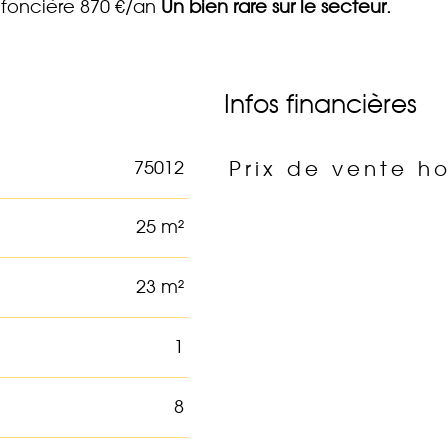
 foncière 870 €/an
Un bien rare sur le secteur.
Infos financières
75012
Prix de vente ho
Caractéristiques
Valeurs
25 m²
23 m²
1
8