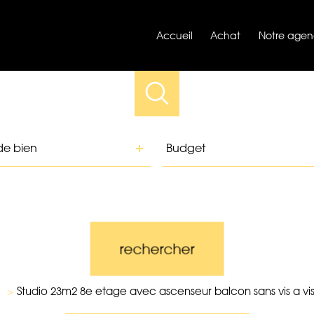
accueil
achat
notre age
e
Budget
de bien
Budget
n
rence
Distance
5 km
10 km
20 km
rechercher
1
Studio 23m2 8e etage avec ascenseur balcon sans vis a vi