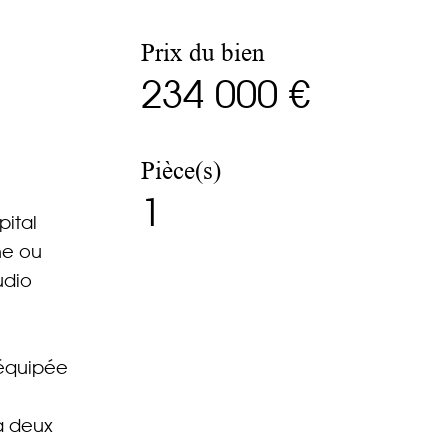
Prix du bien
234 000 €
Pièce(s)
1
pital
he ou
udio
 équipée
 a deux