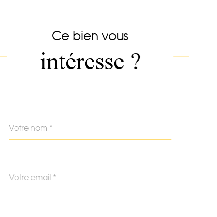
Ce bien vous
intéresse ?
Nom
Fieldset
*
par
défaut
email
*