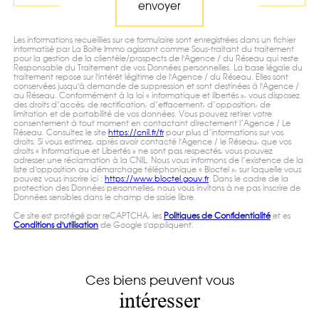
envoyer
Les informations recueillies sur ce formulaire sont enregistrées dans un fichier
informatisé par La Boite Immo agissant comme Sous-traitant du traitement
pour la gestion de la clientèle/prospects de l'Agence / du Réseau qui reste
Responsable du Traitement de vos Données personnelles. La base légale du
traitement repose sur l'intérêt légitime de l'Agence / du Réseau. Elles sont
conservées jusqu'à demande de suppression et sont destinées à l'Agence /
au Réseau. Conformément à la loi « informatique et libertés », vous disposez
des droits d’accès, de rectification, d’effacement, d’opposition, de
limitation et de portabilité de vos données. Vous pouvez retirer votre
consentement à tout moment en contactant directement l’Agence / Le
Réseau. Consultez le site
https://cnil.fr/fr
pour plus d’informations sur vos
droits. Si vous estimez, après avoir contacté l'Agence / le Réseau, que vos
droits « Informatique et Libertés » ne sont pas respectés, vous pouvez
adresser une réclamation à la CNIL. Nous vous informons de l’existence de la
liste d'opposition au démarchage téléphonique « Bloctel », sur laquelle vous
pouvez vous inscrire ici :
https://www.bloctel.gouv.fr
. Dans le cadre de la
protection des Données personnelles, nous vous invitons à ne pas inscrire de
Données sensibles dans le champ de saisie libre.
Ce site est protégé par reCAPTCHA, les
Politiques de Confidentialité
et es
Conditions d'utilisation
de Google s'appliquent.
Ces biens peuvent vous
intéresser