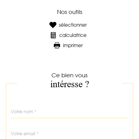
Nos outils
sélectionner
calculatrice
imprimer
Ce bien vous
intéresse ?
Nom
Fieldset
*
par
défaut
email
*