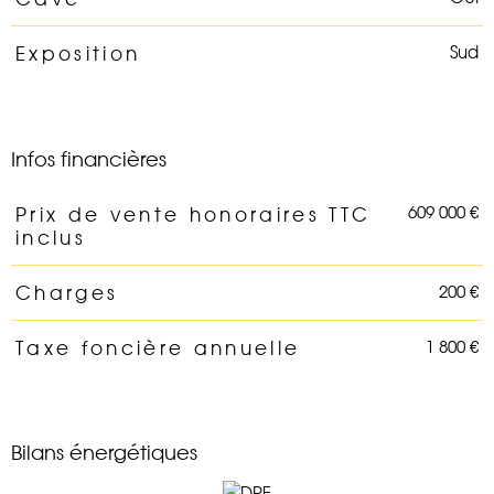
Sud
Exposition
Infos financières
609 000 €
Prix de vente honoraires TTC
Caractéristiques
Valeurs
inclus
200 €
Charges
1 800 €
Taxe foncière annuelle
Bilans énergétiques