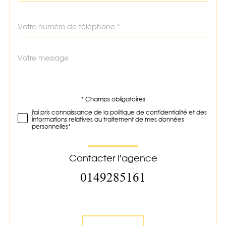
Téléphone
*
Message
Fieldset
*
par
défaut
* Champs obligatoires
Validation
j'ai pris connaissance de la politique de confidentialité et des
informations relatives au traitement de mes données
personnelles*
Contacter l'agence
0149285161
Validation