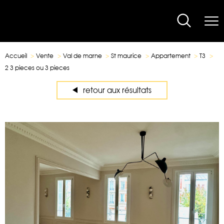
Accueil
Vente
Val de marne
St maurice
Appartement
T3
2 3 pieces ou 3 pieces
retour aux résultats