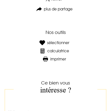
plus de partage
Nos outils
sélectionner
calculatrice
imprimer
Ce bien vous
intéresse ?
Nom
Fieldset