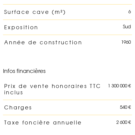
6
Surface cave (m²)
Sud
Exposition
1960
Année de construction
Infos financières
1 300 000 €
Prix de vente honoraires TTC
Caractéristiques
Valeurs
inclus
540 €
Charges
2 600 €
Taxe foncière annuelle