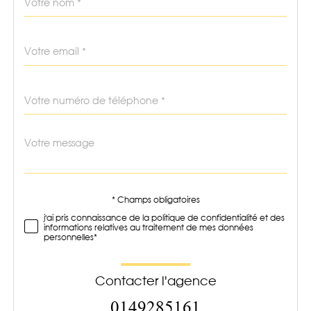
*
par
défaut
email
*
Téléphone
*
Message
Fieldset
*
par
défaut
* Champs obligatoires
Validation
j'ai pris connaissance de la politique de confidentialité et des
informations relatives au traitement de mes données
personnelles*
Contacter l'agence
0149285161