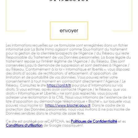
Validation
envoyer
Les informations recueillies sur ce formulaire sont enregistrées dans un fichier
informatisé par La Boite Immo agissant comme Sous-traitant du traitement
pour la gestion de la clientèle/prospects de l'Agence / du Réseau qui reste
Responsable du Traitement de vos Données personnelles. La base légale du
traitement repose sur l'intérêt légitime de l'Agence / du Réseau. Elles sont
conservées jusqu'à demande de suppression et sont destinées à l'Agence /
au Réseau. Conformément à la loi « informatique et libertés », vous disposez
des droits d’accès, de rectification, d’effacement, d’opposition, de
limitation et de portabilité de vos données. Vous pouvez retirer votre
consentement à tout moment en contactant directement l’Agence / Le
Réseau. Consultez le site
https://cnil.fr/fr
pour plus d’informations sur vos
droits. Si vous estimez, après avoir contacté l'Agence / le Réseau, que vos
droits « Informatique et Libertés » ne sont pas respectés, vous pouvez
adresser une réclamation à la CNIL. Nous vous informons de l’existence de la
liste d'opposition au démarchage téléphonique « Bloctel », sur laquelle vous
pouvez vous inscrire ici :
https://www.bloctel.gouv.fr
. Dans le cadre de la
protection des Données personnelles, nous vous invitons à ne pas inscrire de
Données sensibles dans le champ de saisie libre.
Ce site est protégé par reCAPTCHA, les
Politiques de Confidentialité
et es
Conditions d'utilisation
de Google s'appliquent.